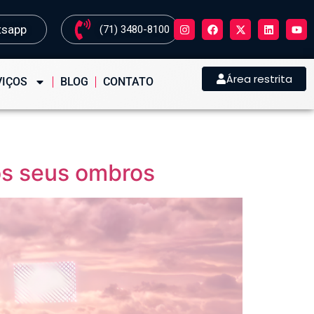
tsapp
(71) 3480-8100
Área restrita
VIÇOS
BLOG
CONTATO
dos seus ombros