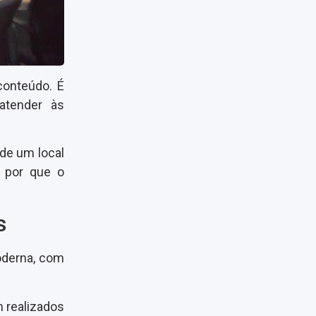
onteúdo. É
atender às
 de um local
r por que o
s
oderna, com
 realizados