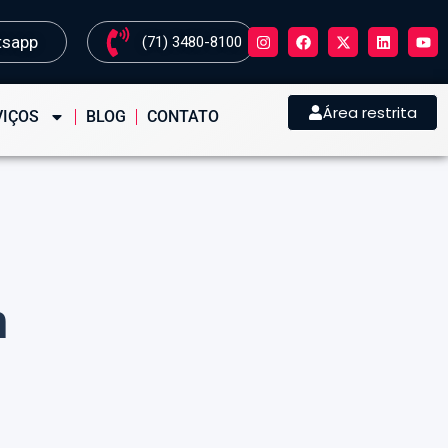
tsapp
(71) 3480-8100
Área restrita
VIÇOS
BLOG
CONTATO
m