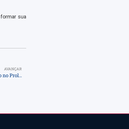
sformar sua
AVANÇAR
Um Arraiá de sucesso com networking e diversão no Prol Office