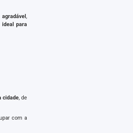
 agradável
,
 ideal para
a cidade
, de
cupar com a