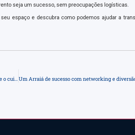
 evento seja um sucesso, sem preocupações logísticas.
r seu espaço e descubra como podemos ajudar a tran
Dia dos Namorados Prol Office | Celebrando o amor e o cuidado com você