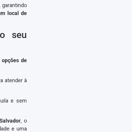
, garantindo
um local de
 o seu
s opções de
a atender à
quila e sem
 Salvador
, o
idade e uma