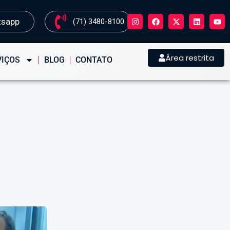
tsapp
(71) 3480-8100
Área restrita
VIÇOS
BLOG
CONTATO